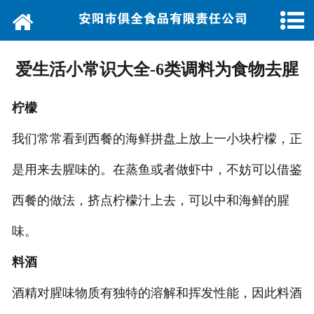
网站首页
关于我们
爱生活小常识大全-6类调料为食物去腥
产品展示
柠檬
新闻资讯
我们常常看到西餐的海鲜拼盘上放上一小块柠檬，正
客户留言
是用来去腥味的。在蒸鱼或者做虾中，不妨可以借鉴
联系我们
西餐的做法，挤点柠檬汁上去，可以中和海鲜的腥
味。
厂区展示
料酒
酒精对腥味物质有独特的溶解和挥发性能，因此料酒